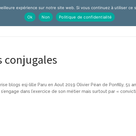
eilleure expérience sur notre site web. Si vous continuez à utiliser ce
Ok
Non
Politique de confidentialité
Accueil
Q
s conjugales
e blogs esj-lille Paru en Aout 2019 Olivier Péan de Ponfilly, 51 an
l s’engage dans l’exercice de son métier mais surtout par « convict