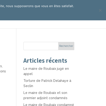
 site, nous supposerons que vous en êtes satisfait.
ui sommes nous ?
Actualités
Contact
Articles récents
s,
Le maire de Roubaix jugé en
ions
appel
Torture de Patrick Delahaye à
Seclin
Le maire de Roubaix et son
premier adjoint condamnés
Le maire de Roubaix condamné