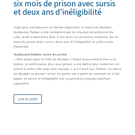
six mois de prison avec sursis
et deux ans d’inéligibilité
Jugé pour escroquerie en bande organisée, le maire de Roubaix
Guillaume Delbar a été condamné par le tribunal correctionnel de
Lille, jeudi 2 décembre 2021. Il est puni, en première instance, de six
mois de prison avec sursis, deux ans d’inéligibilité et 3 000 euros
d’amende.
Guillaume Delbar reste en poste
« Mon action pour la Ville de Roubaix, n’étant aucunement liée à ce
procès, je continuerai, plus que jamais, à me battre pour redonner un
avenir à cette ville avec mon équipe », a-t-il écrit sur Twitter. Le maire
de Roubaix va pouvoir rester en poste, car à partir du moment où il fait
appel, sa peine d’inéligibilité est suspendue jusqu’au prochain
jugement.
Lire la suite