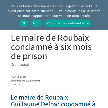
Nous utilisons des cookies pour vous garantir la meilleure
expérience sur notre site web. Si vous continuez à utiliser ce
site, nous supposerons que vous en êtes satisfait.
Ok
Non
Politique de confidentialité
Le maire de Roubaix
condamné à six mois
de prison
Droit pénal
France Bleu
Théo Boscher, Alice Marot
02/12/2021
Le maire de Roubaix
Guillaume Delbar condamné à