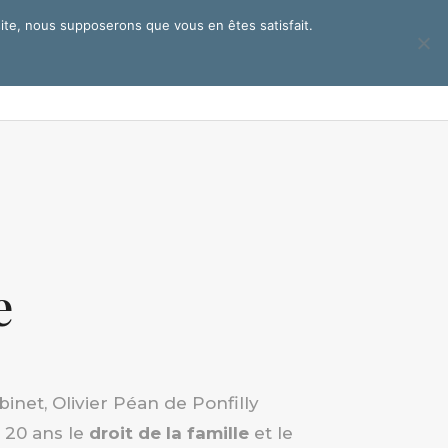
 site, nous supposerons que vous en êtes satisfait.
ui sommes nous ?
Actualités
Contact
e
inet, Olivier Péan de Ponfilly
 20 ans le
droit de la famille
et le