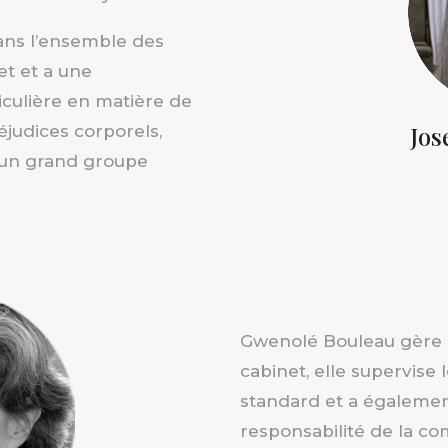
ans l’ensemble des
et et a une
culière en matière de
Jos
éjudices corporels,
’un grand groupe
Gwenolé Bouleau gère l
cabinet, elle supervise l
standard et a égalemen
responsabilité de la com