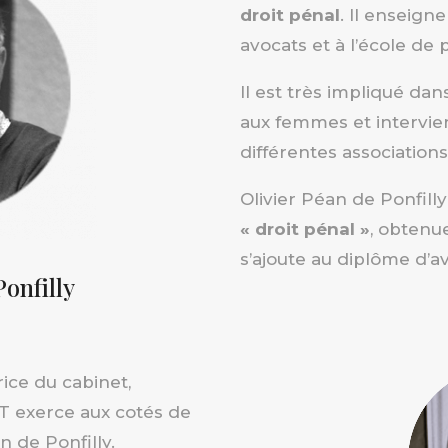
droit pénal
. Il enseigne
avocats et à l’école de p
Il est très impliqué dans
aux femmes et intervie
différentes associations
Olivier Péan de Ponfilly 
« droit pénal »
, obtenu
s’ajoute au diplôme d’a
Ponfilly
ice du cabinet,
T exerce aux cotés de
n de Ponfilly.