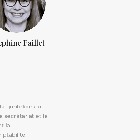
ephine Paillet
e quotidien du
e secrétariat et le
t la
ptabilité.